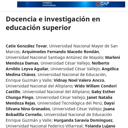
Docencia e investigación en
educación superior
Catie González Tovar
,
Universidad Nacional Mayor de San
Marcos
;
Arquimedes Fernando Macedo Rondán
,
Universidad Nacional Santiago Antúnez de Mayolo
;
Marleni
Mendoza Damas
,
Universidad César Vallejo
;
Nolberto
Arnildo Leyva Aguilar
,
Universidad César Vallejo
;
Angélica
Medina Chávez
,
Universidad Nacional de Educación,
Enrique Guzmán y Valle
;
Vidnay Noel Valero Ancco
,
Universidad Nacional del Altiplano
;
Wido Willam Condori
Castillo
,
Universidad Nacional del Altiplano
;
Gaby Esther
Chunga Pingo
,
Universidad César Vallejo
;
Janet Natalia
Mendoza Rejas
,
Universidad Tecnológica del Perú
;
Daysi
Silvana Nina Granados
,
Universidad César Vallejo
;
Juana
Bobadilla Cornelio
,
Universidad Nacional de Educación
Enrique Guzmán y Valle
;
Hurganda Saravia Dominguez
,
Universidad Nacional Federico Villarreal
;
Yolanda Lujano